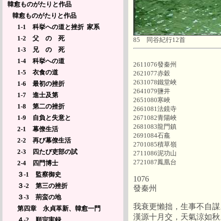
韓愈ものがたりと作品
韓愈ものがたりと作品
1-1 科挙への道と挫折 家系
1-2 父 の 死
85 同谷紀行12首
1-3 兄 の 死
1-4 科挙への道
2611076發秦州
1-5 衣食の道
2621077赤穀
2631078鐵堂峽
1-6 最初の挫折
2641079鹽井
1-7 進士及第
2651080寒峽
1-8 第二の挫折
2661081法鏡寺
2671082青陽峽
1-9 自負と失意と
2681083龍門鎮
2-1 幕僚生活
2691084石龕
2-2 再び幕僚生活
2701085積草嶺
2-3 四たび吏部の試
2711086泥功山
2721087鳳凰台
2-4 四門博士
３-1 監察御史
1076
３-2 第三の挫折
發秦州
３-3 荊蛮の地
我衰更懶拙，生事不自謀
第四章 永貞革新、韓愈一門
漢源十月交，天氣涼如秋
４-2 順宗実録