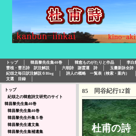
トップ
韓昌黎先生集40巻
韓愈ものがたりと作品
李白
曹植・曹丕詩　訳注解説
六朝詩　謝霊運　詩
玉臺新詠全詩
紀頌之毎日訳注解説６Blog
詩人の概略　一覧表（検索・案内）
文選　目録
トップ
85 同谷紀行12
紀頌之の韓愈詩文研究のサイト
韓昌黎先生集40巻
韓昌黎先生集40巻
韓昌黎先生外集５巻
韓昌黎先生遺文集
杜甫
韓昌黎先生集補遺集