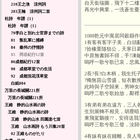
自天銜瑞圖，飛下十二樓
210王之渙 涼州詞
再光中興業，一洗蒼生憂
203王翰 涼州詞二首
杜詩 年譜（1）
杜詩 年譜（1）
79李白と別れ士官辞までの詩
1088乾元中寓居同穀縣
81 叛乱軍に捕縛
1有客有客字子美，白頭
84 秦州の抒情詩
?拾橡栗隨狙公，天寒日
85 同谷紀行12首
中原無書歸不得，手?凍
嗚呼一歌兮歌已哀，悲風
86成都紀行12首
90 成都草堂での生活
2長?長?白木柄，我生托
92 成都浣花渓草堂
?獨無苗山雪盛，短衣數
白紙004
此時與子空歸來，男呻女
万里の長城關221所
嗚呼二歌兮歌始放，鄰裡
万里の長城關221所
3有弟有弟在遠方，三人
王維 静的山水画の詩
生別展轉不相見，胡塵暗
王維 静的山水画の詩
東飛駕鵝後??，安得送
王維 静的山水 田園楽七首
嗚呼三歌兮歌三發，汝歸
王維 山水画詩 もう川集20首
02 王維ものがたり
4有妹有妹在鐘離，良人