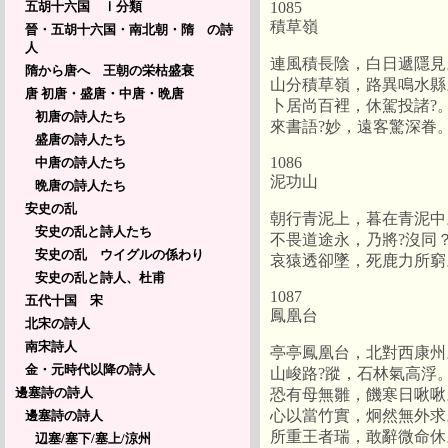
1085
五胡十六国 Ⅰ分類
積草嶺
晉・五胡十六国・南北朝・隋 の詩
人
連風積長陰，白日遞隱見
隋から唐へ 王朝の栄枯盛衰
山分積草嶺，路異鳴水縣
唐 初唐・盛唐・中唐・晩唐
卜居尚百裡，休駕投諸?
初唐の詩人たち
來書語?妙，遠客驚深眷
盛唐の詩人たち
1086
中唐の詩人たち
泥功山
晩唐の詩人たち
安史の乱
朝行青泥上，暮在青泥中
安史の乱と詩人たち
不畏道途永，乃將?沒同
安史の乱 ウイグルの係わり
哀猿透卻墜，死鹿力所窮
安史の乱と詩人、杜甫
1087
五代十国 宋
鳳凰台
北宋の詩人
南宋詩人
亭亭鳳凰台，北對西康州
金・元時代以降の詩人
山峻路?蹤，石林氣高浮
邊塞詩の詩人
恐有母無雛，饑寒日啾啾
心以當竹實，炯然無外求
邊塞詩の詩人
所重王者瑞，敢辭微命休
辺塞/塞下/塞上/涼州