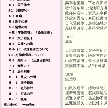
栗亭名更嘉，下有良田疇
５-1 国子博士
密竹複冬筍，清池可方舟
5-2 河南県令
此邦俯要沖，實恐人事稠
５-3 送窮
溪穀無異名，塞田始微收
５-4 進学の解
日色隱孤樹，烏啼滿城頭
５-5 処世の術
磊落星月高，蒼茫雲霧浮
六章「平淮西碑」-「論佛骨表」
1077
６-2 太子右庶子
赤穀
６-3 栄達への道
６-4-（1）平淮西碑について
天寒霜雪繁，遊子有所之
6-4- (2) 論佛骨表について
晨發赤穀亭，險艱方自茲
山深苦多風，落日童稚饑
６-5 潮州へ （三度目嶺南）
貧病轉零落，故?不可思
７-1 潮州にて
７-2 袁州剌史
1078
８- 1 長安への道
鐵堂峽
８- 2 国子祭酒
山風吹遊子，縹緲乘險?
８- 3 吏部侍郎
徑摩穹蒼蟠，石與厚地裂
８- 4 京兆の尹
威遲哀壑底，徒旅慘不悅
８- 5 晩年
生涯抵弧矢，盜賊殊未滅
李白集校注 全30巻他