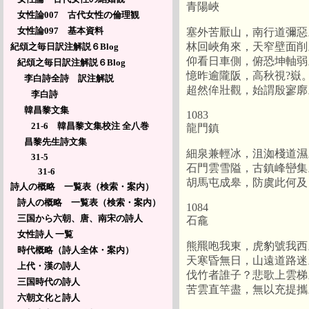
青陽峽
女性論007 古代女性の倫理観
女性論097 基本資料
塞外苦厭山，南行道彌惡
林回峽角來，天窄壁面削
紀頌之毎日訳注解説６Blog
仰看日車側，俯恐坤軸弱
紀頌之毎日訳注解説６Blog
憶昨逾隴阪，高秋視?嶽
李白詩全詩 訳注解説
超然侔壯觀，始謂殷寥廓
李白詩
韓昌黎文集
1083
21-6 韓昌黎文集校注 全八巻
龍門鎮
昌黎先生詩文集
細泉兼輕冰，沮洳棧道濕
31-5
石門雲雪隘，古鎮峰巒集
31-6
胡馬屯成皋，防虞此何及
詩人の概略 一覧表（検索・案内）
詩人の概略 一覧表（検索・案内）
1084
三国から六朝、唐、南宋の詩人
石龕
女性詩人 一覧
熊羆咆我東，虎豹號我西
時代概略（詩人全体・案内）
天寒昏無日，山遠道路迷
上代・漢の詩人
伐竹者誰子？悲歌上雲梯
三国時代の詩人
苦雲直竿盡，無以充提攜
六朝文化と詩人