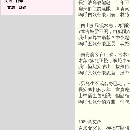
文選 目録
長淮浪高蛟龍怒，十年不
文選 目録
扁舟欲往箭滿眼，杳杳南
嗚呼四歌兮歌四奏，林猿
5四山多風溪水急，寒雨
?蒿古城雲不開，白狐跳?
我生何為在窮穀？中夜起
嗚呼五歌兮歌正長，魂招
6南有龍兮在山湫，古木?
木葉?落龍正蟄，蝮蛇東
我行怪此安敢出，拔劍欲
嗚呼六歌兮歌思遲，溪壑
7男兒生不成名身已老，
長安卿相多少年，富貴應
山中儒生舊相識，但話宿
嗚呼七歌兮悄終曲。仰視
1089萬丈潭
青溪合冥寞，神物有顯晦