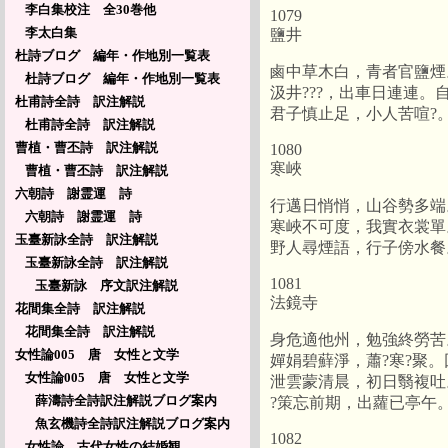
李白集校注 全30巻他
1079
李太白集
鹽井
杜詩ブログ 編年・作地別一覧表
鹵中草木白，青者官鹽煙
杜詩ブログ 編年・作地別一覧表
汲井???，出車日連連
杜甫詩全詩 訳注解説
君子慎止足，小人苦喧?
杜甫詩全詩 訳注解説
曹植・曹丕詩 訳注解説
1080
寒峽
曹植・曹丕詩 訳注解説
六朝詩 謝霊運 詩
行邁日悄悄，山谷勢多端
六朝詩 謝霊運 詩
寒峽不可度，我實衣裳單
玉臺新詠全詩 訳注解説
野人尋煙語，行子傍水餐
玉臺新詠全詩 訳注解説
1081
玉臺新詠 序文訳注解説
法鏡寺
花間集全詩 訳注解説
花間集全詩 訳注解説
身危適他州，勉強終勞苦
女性論005 唐 女性と文学
嬋娟碧蘚淨，蕭?寒?聚
女性論005 唐 女性と文学
泄雲蒙清晨，初日翳複吐
薛濤詩全詩訳注解説ブログ案内
?策忘前期，出蘿已亭午
魚玄機詩全詩訳注解説ブログ案内
1082
女性論 古代女性の結婚観