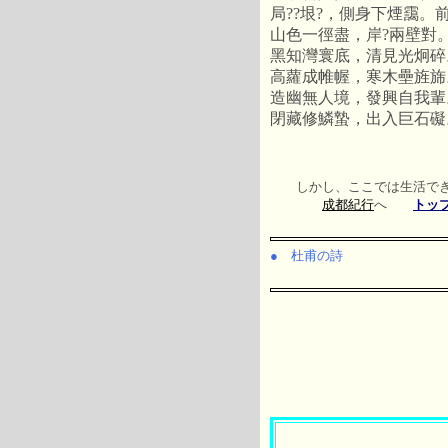
局??垠?，側身下煙靄
山色一徑盡，岸?兩壁對
黑知灣寰底，清見光炯碎
高蘿成帷幄，寒木壘旌旆
造幽無人境，發興自我輩
閉藏修鱗蟄，出入巨石礙
しかし、ここでは生活できな
成都紀行
へ
トッ
● 杜甫の詩