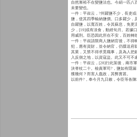
自然漸裕不在變鹽法也。今絹一匹八
未要變也。
一件：平叔云，?州糶鹽不少，長吏
鹽，使其四季輸納鹽價。口多糶少，及
自糶鹽，以寬百姓，令其蘇息，免更流
少，[19]或有淡食，動經旬月。若據
用威刑。臣恐因此所在不安，百姓轉
一件：平叔請限商人鹽納官後，不得輒於
犯，應有資財，並令納官，仍牒送府縣充
其業，又禁不得求覓職事，及為人把錢
入反側之地，以資寇盜。此又不可不慮者
一件：平叔云，[28]行此策後，兩
決脊杖二十。檢責軍司?，鹽如有隱
獲幾何？而害人蠢政，其弊實甚。
以前件?，奉今月九日敕，令臣等各陳