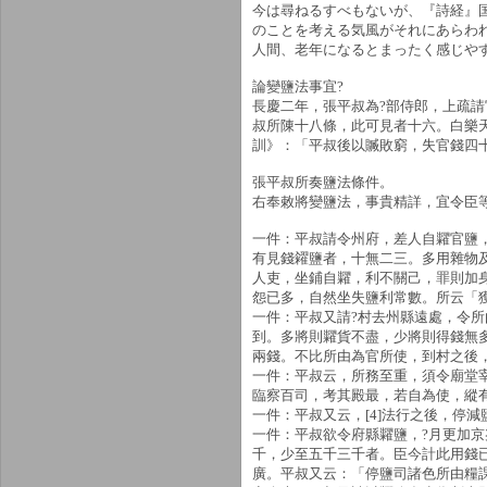
今は尋ねるすべもないが、『詩経』
のことを考える気風がそれにあらわ
人間、老年になるとまったく感じや
論變鹽法事宜?
長慶二年，張平叔為?部侍郎，上疏
叔所陳十八條，此可見者十六。白樂
訓》：「平叔後以贓敗窮，失官錢四
張平叔所奏鹽法條件。
右奉敕將變鹽法，事貴精詳，宜令臣
一件：平叔請令州府，差人自糶官鹽
有見錢糴鹽者，十無二三。多用雜物
人吏，坐鋪自糶，利不關己，罪則加
怨已多，自然坐失鹽利常數。所云「
一件：平叔又請?村去州縣遠處，令所
到。多將則糶貨不盡，少將則得錢無多
兩錢。不比所由為官所使，到村之後
一件：平叔云，所務至重，須令廟堂宰
臨察百司，考其殿最，若自為使，縱
一件：平叔又云，[4]法行之後，停
一件：平叔欲令府縣糶鹽，?月更加京
千，少至五千三千者。臣今計此用錢
廣。平叔又云：「停鹽司諸色所由糧課