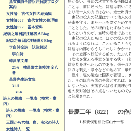
格が高い。各部の次官である侍郎は
魚玄機詩全詩訳注解説ブログ
ことは、前に述べた。韓愈は若いこ
案内
より彼一人の力ではない。進士出身
女性論 古代女性の結婚観
吏部の役人の部屋はすべて他人の出
女性論007 古代女性の倫理観
秘密を守り、また不正を防ぐためで
女性論097 基本資料
こととした。その理由をたずねられ
ものというのが、当時の通念であっ
紀頌之毎日訳注解説６Blog
吏部の役人たちは、ほかの役人や受
紀頌之毎日訳注解説６Blog
れるようになれば、こわがることも
李白詩全詩 訳注解説
韓愈は内部からうちこわしにかかっ
李白詩
その吏部へ転任する前の、たぶん四
（塩法を変ふる事宜を論する状）（
韓昌黎文集
対意見を述べたものである。張平叔
21-6 韓昌黎文集校注 全八
回収は刺史・県令などの地方官、最
巻
従来、塩の製造は国家が管理し、免
昌黎先生詩文集
た。その販売も国の事業とすれば、
いないため、実施すれば必ず無理が
31-5
愈の反対論はその点をついたもので
31-6
と決定された。
詩人の概略 一覧表（検索・案
内）
詩人の概略 一覧表（検索・案
長慶二年（822） の作
内）
1.和裴僕射相公假山十一韻
三国から六朝、唐、南宋の詩人
女性詩人 一覧