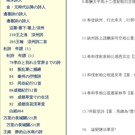
南宋詩人
9.奉酬天平馬十二僕射暇日
金・元時代以降の詩人
邊塞詩の詩人
10.奉使鎮州，行次承天，行
邊塞詩の詩人
辺塞/塞下/塞上/涼州
210王之渙 涼州詞
11.鎮州路上謹酬裴司空相公重
203王翰 涼州詞二首
杜詩 年譜（1）
杜詩 年譜（1）
12.奉和僕射裴相公感恩言志
79李白と別れ士官辞までの詩
81 叛乱軍に捕縛
13.和僕射相公朝迴見寄【案
84 秦州の抒情詩
85 同谷紀行12首
86成都紀行12首
14.奉和李相公題蕭家林亭【
90 成都草堂での生活
92 成都浣花渓草堂
白紙004
15.?州谿堂詩【案：馬總為
万里の長城關221所
万里の長城關221所
16. 論變鹽法事宜?
王維 静的山水画の詩