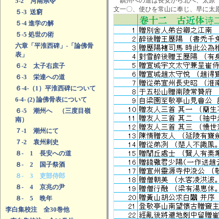
鎮州への道は長安から北へ、太原（
5-2 河南県令
文一〇、使ひを常山に奉じ、早に太
５-3 送窮
５-4 進学の解
５-5 処世の術
六章「平淮西碑」-「論佛骨
表」
６-2 太子右庶子
６-3 栄達への道
６-4-（1）平淮西碑について
6-4- (2) 論佛骨表について
６-5 潮州へ （三度目嶺
南）
７-1 潮州にて
７-2 袁州剌史
８- 1 長安への道
８- 2 国子祭酒
８- 3 吏部侍郎
８- 4 京兆の尹
８- 5 晩年
李白集校注 全30巻他