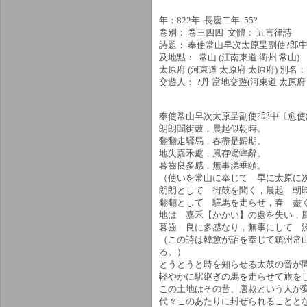
年：822年 長慶二年 55?
卷別： 卷三四四 文體： 五言律詩
詩題： 奉使常山早次太原呈副使?郎
及地點： 常山 (江南東道 衢州 常山
太原府 (河東道 太原府 太原府) 
交遊人： ?丹 當地交遊(河東道 太原府
奉使常山早次太原呈副使?郎中〔愈使
朗朗聞街鼓，晨起似朝時。
翻翻走驛馬，春盡是歸期。
地失嘉禾處，風存蟋蟀辭。
暮齒良多感，無事涕垂頤。
（使いを常山に奉じて 早に太原に
朗朗として 街鼓を聞く，晨起 朝
翻翻として 驛馬を走らせ，春 盡
地は 嘉禾【かかい】の處を失い，
暮齒 良に多感なり，無事にして 
（この詩は韓愈が詔を奉じて鎮州常
る。）
とうとうと時を知らせる太鼓の音が
軽やかに駅継ぎの馬を走らせて旅を
この土地はその昔、唐叔という人が
代々このあたりに封ぜられることと