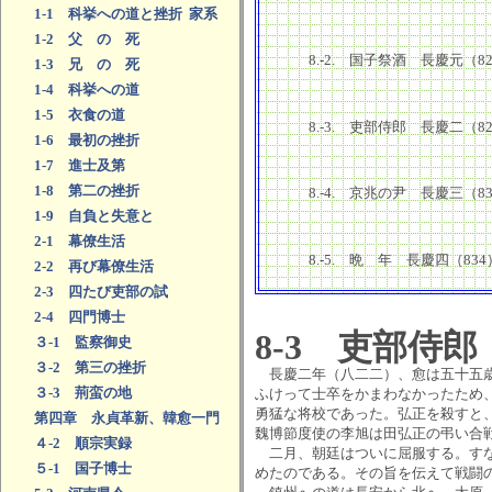
1-1 科挙への道と挫折 家系
1-2 父 の 死
8.-2. 国子祭酒 長慶元（
1-3 兄 の 死
1-4 科挙への道
1-5 衣食の道
8.-3. 吏部侍郎 長慶二（
1-6 最初の挫折
1-7 進士及第
1-8 第二の挫折
8.-4. 京兆の尹 長慶三（
1-9 自負と失意と
2-1 幕僚生活
8.-5. 晩 年 長慶四（83
2-2 再び幕僚生活
2-3 四たび吏部の試
2-4 四門博士
8-3 吏部侍郎
３-1 監察御史
３-2 第三の挫折
長慶二年（八二二）、愈は五十五歳
３-3 荊蛮の地
ふけって士卒をかまわなかったため
勇猛な将校であった。弘正を殺すと
第四章 永貞革新、韓愈一門
魏博節度使の李旭は田弘正の弔い合
４-2 順宗実録
二月、朝廷はついに屈服する。すな
５-1 国子博士
めたのである。その旨を伝えて戦闘