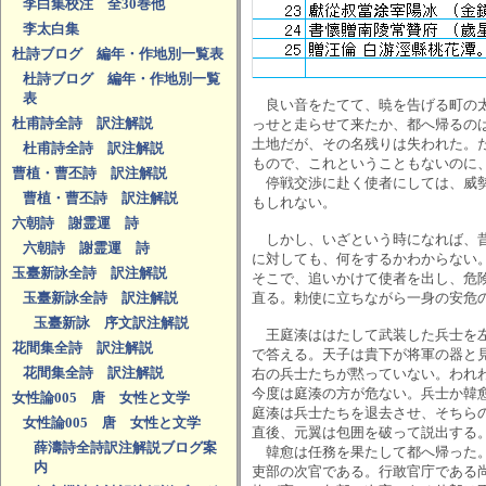
李白集校注 全30巻他
李太白集
杜詩ブログ 編年・作地別一覧表
杜詩ブログ 編年・作地別一覧
表
良い音をたてて、暁を告げる町の太
杜甫詩全詩 訳注解説
っせと走らせて来たか、都へ帰るの
土地だが、その名残りは失われた。
杜甫詩全詩 訳注解説
もので、これということもないのに
曹植・曹丕詩 訳注解説
停戦交渉に赴く使者にしては、威勢
曹植・曹丕詩 訳注解説
もしれない。
六朝詩 謝霊運 詩
しかし、いざという時になれば、昔
六朝詩 謝霊運 詩
に対しても、何をするかわからない
玉臺新詠全詩 訳注解説
そこで、追いかけて使者を出し、危
玉臺新詠全詩 訳注解説
直る。勅使に立ちながら一身の安危
玉臺新詠 序文訳注解説
王庭湊ははたして武装した兵士を左
花間集全詩 訳注解説
で答える。天子は貴下が将軍の器と
花間集全詩 訳注解説
右の兵士たちが黙っていない。われ
今度は庭湊の方が危ない。兵士か韓
女性論005 唐 女性と文学
庭湊は兵士たちを退去させ、そちら
女性論005 唐 女性と文学
直後、元翼は包囲を破って説出する
薛濤詩全詩訳注解説ブログ案
韓愈は任務を果たして都へ帰った。
内
吏部の次官である。行敢官庁である