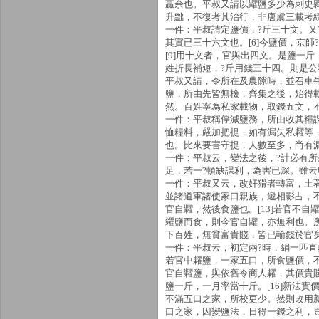
贏余也。平叔又請以糶鹽多少為刺史
升黜，不復考其治行，非唐虞三載考
一件：平叔請定鹽價，?斤三十文。又
其實已三十六文也。[6]今鹽價，京師
[9]用十文者，官與出四文。是鹽一
姓折長補短，?斤用錢三十四。則是
平叔又請，令所在及農隙時，並召車
鹽，所由先皆無檢，齊集之後，始得
然。百姓寧為私家載物，取錢五文，不
一件：平叔稱停減鹽務，所由收其糧課
恤糧料，嚴加把捉，如有漏失私糶等
也。比來要害守捉，人數至多，尚有
一件：平叔云，變法之後，?計必有所
足，若一?頓缺課利，為害已深。雖
一件：平叔又云，改奸猾者轉富，土
並諸道軍諸使家口親族，遞相影占，
官自糶，然後食鹽也。[13]若官不
糴鹽而食，則今官自糶，亦無利也。所
下百姓，無貧富貴賤，皆已輸錢於官
一件：平叔云，初定兩?時，絹一匹直
若官中糶鹽，一家五口，所食鹽價，不
官自糶鹽，與依舊令商人糶，其價貴
鹽一斤，一月率當十斤。[16]新法
不滿五口之家，所校更少。然則改用
口之家，因變鹽法，日得一錢之利，