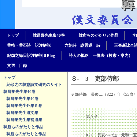
トップ
韓昌黎先生集40巻
韓愈ものがたりと作品
李
曹植・曹丕詩　訳注解説
六朝詩　謝霊運　詩
玉臺新詠全
紀頌之毎日訳注解説６Blog
詩人の概略　一覧表（検索・案内）
文選　目録
トップ
８- 3 吏部侍郎
紀頌之の韓愈詩文研究のサイト
韓昌黎先生集40巻
吏部侍郎 長慶二（822）年《55歳
韓昌黎先生集40巻
韓昌黎先生外集５巻
韓昌黎先生遺文集
第八章
韓昌黎先生集補遺集
韓愈ものがたりと作品
韓愈ものがたりと作品
8.-1. 長安への道 元和一