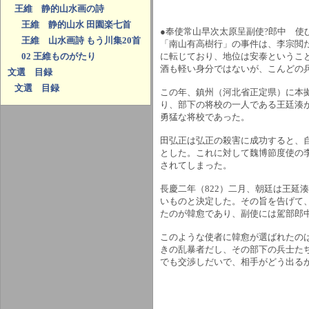
王維 静的山水画の詩
王維 静的山水 田園楽七首
●奉使常山早次太原呈副使?郎中 
王維 山水画詩 もう川集20首
「南山有高樹行」の事件は、李宗閲
に転じており、地位は安泰というこ
02 王維ものがたり
酒も軽い身分ではないが、こんどの
文選 目録
文選 目録
この年、鎮州（河北省正定県）に本
り、部下の将校の一人である王廷湊
勇猛な将校であった。
田弘正は弘正の殺害に成功すると、
とした。これに対して魏博節度使の
されてしまった。
長慶二年（822）二月、朝廷は王
いものと決定した。その旨を告げて
たのが韓愈であり、副使には駕部郎
このような使者に韓愈が選ばれたの
きの乱暴者だし、その部下の兵士た
でも交渉しだいで、相手がどう出る