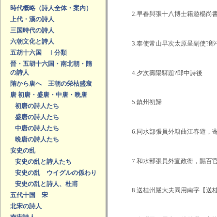
時代概略（詩人全体・案内）
2.早春與張十八博士籍遊楊
上代・漢の詩人
三国時代の詩人
六朝文化と詩人
3.奉使常山早次太原呈副使?
五胡十六国 Ⅰ分類
晉・五胡十六国・南北朝・隋
の詩人
4.夕次壽陽驛題?郎中詩後
隋から唐へ 王朝の栄枯盛衰
唐 初唐・盛唐・中唐・晩唐
5.鎮州初歸
初唐の詩人たち
盛唐の詩人たち
中唐の詩人たち
6.同水部張員外籍曲江春遊，
晩唐の詩人たち
安史の乱
7.和水部張員外宣政衙，賜百
安史の乱と詩人たち
安史の乱 ウイグルの係わり
安史の乱と詩人、杜甫
8.送桂州嚴大夫同用南字【送
五代十国 宋
北宋の詩人